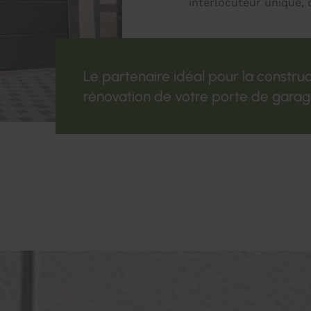
interlocuteur unique, 
Le partenaire idéal pour la construc
rénovation de votre porte de garag