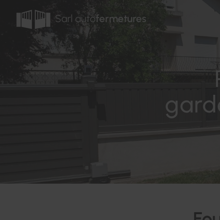
Sarl auto
fermetures
gard
Fou