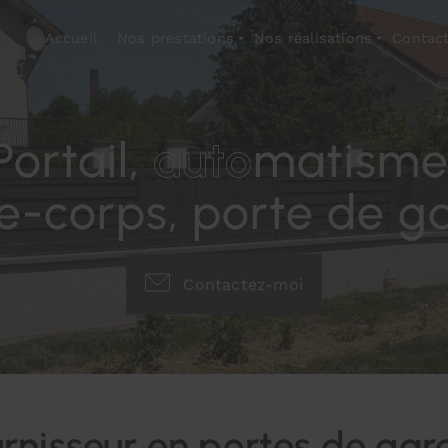
Accueil
Nos prestations
Nos réalisations
Contac
Portail,
auto
matisme
e-corps, porte de g
Contactez-moi
rnisseur en portes de ga