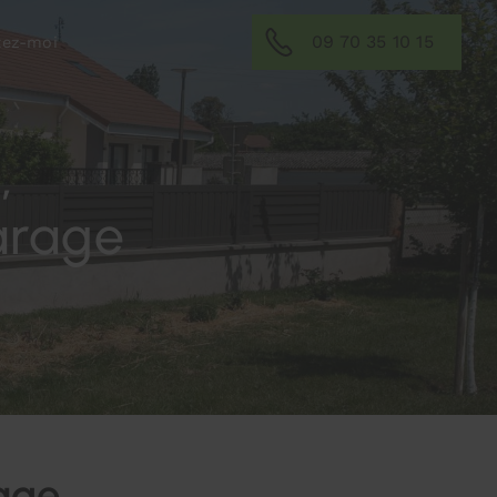
09 70 35 10 15
tez-moi
,
arage
rage