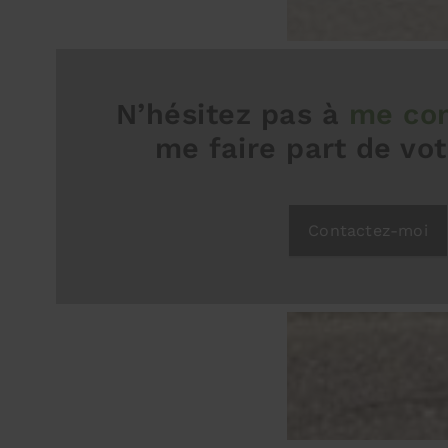
N’hésitez pas à
me con
me faire part de vot
Contactez-moi