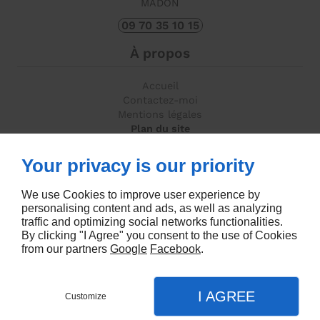
MADON
09 70 35 10 15
À propos
Accueil
Contactez-moi
Mentions légales
Plan du site
Suivez-nous
Your privacy is our priority
We use Cookies to improve user experience by
personalising content and ads, as well as analyzing
traffic and optimizing social networks functionalities.
By clicking "I Agree" you consent to the use of Cookies
from our partners
Google
Facebook
.
Agence seo
I AGREE
Customize
Appel